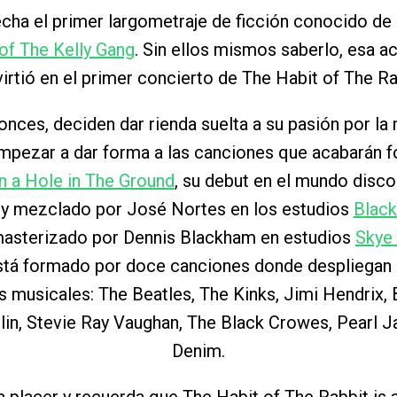
echa el primer largometraje de ficción conocido de l
of The Kelly Gang
. Sin ellos mismos saberlo, esa a
irtió en el primer concierto de The Habit of The Ra
nces, deciden dar rienda suelta a su pasión por la 
empezar a dar forma a las canciones que acabarán 
in a Hole in The Ground
, su debut en el mundo disco
y mezclado por José Nortes en los estudios
Black
masterizado por Dennis Blackham en estudios
Skye
está formado por doce canciones donde despliegan 
as musicales: The Beatles, The Kinks, Jimi Hendrix, 
in, Stevie Ray Vaughan, The Black Crowes, Pearl 
Denim.
 placer y recuerda que The Habit of The Rabbit is 