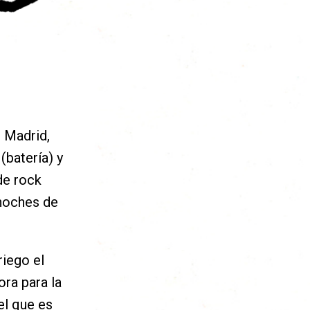
 Madrid,
(batería) y
de rock
 noches de
iego el
ra para la
el que es