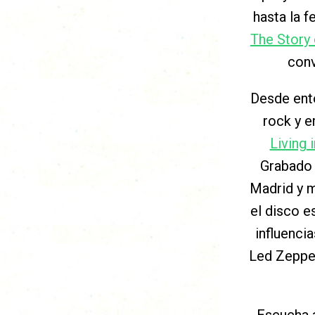
hasta la f
The Story 
conv
Desde ento
rock y 
Living 
Grabado 
Madrid y 
el disco 
influenci
Led Zeppel
Escucha a