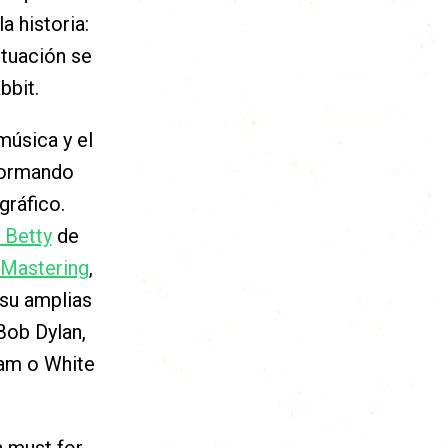
a historia:
ctuación se
bbit.
música y el
formando
gráfico.
 Betty
de
 Mastering
,
su amplias
Bob Dylan,
Jam o White
a must for