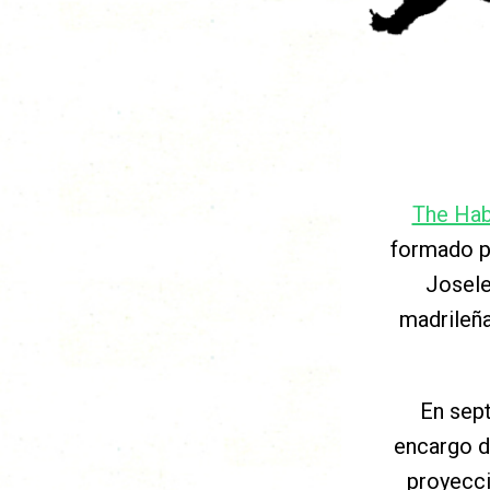
The Hab
formado po
Josele
madrileña
En sept
encargo d
proyecci