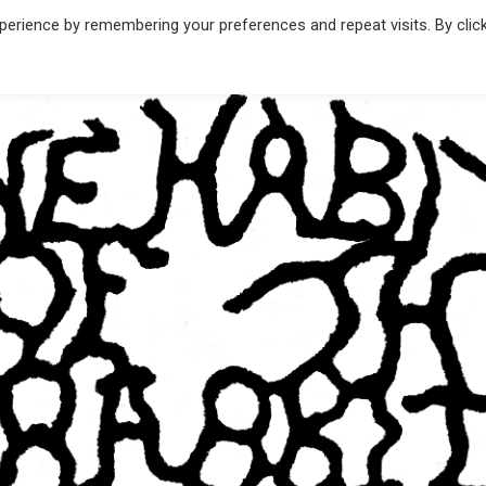
erience by remembering your preferences and repeat visits. By clic
THE
Banda
de
HABIT
Rock
de
Madrid
OF THE
RABBIT