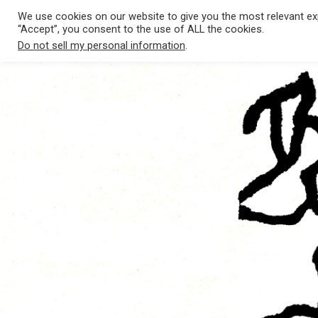
SALTAR
Twitter
Facebook
Instagram
YouTube
SoundCloud
Spotify
iTunes
Campamento
Correo
We use cookies on our website to give you the most relevant exp
AL
“Accept”, you consent to the use of ALL the cookies.
CONTENIDO.
de
Do not sell my personal information
.
música