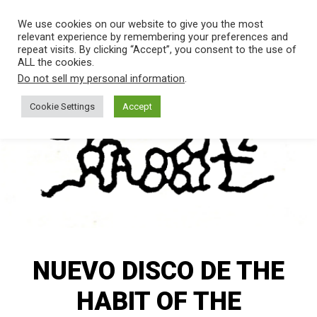
SALTAR
Men
We use cookies on our website to give you the most
AL
relevant experience by remembering your preferences and
CONTENIDO.
repeat visits. By clicking “Accept”, you consent to the use of
ALL the cookies.
THE
Banda
Do not sell my personal information
.
de
HABIT
Rock
Cookie Settings
Accept
de
Madrid
OF THE
RABBIT
NUEVO DISCO DE THE
HABIT OF THE