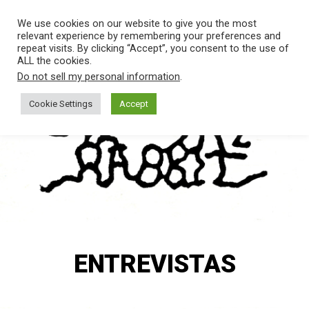
SALTAR
Men
We use cookies on our website to give you the most
AL
relevant experience by remembering your preferences and
CONTENIDO.
repeat visits. By clicking “Accept”, you consent to the use of
ALL the cookies.
THE
Banda
Do not sell my personal information
.
de
HABIT
Rock
Cookie Settings
Accept
de
Madrid
OF THE
RABBIT
ENTREVISTAS