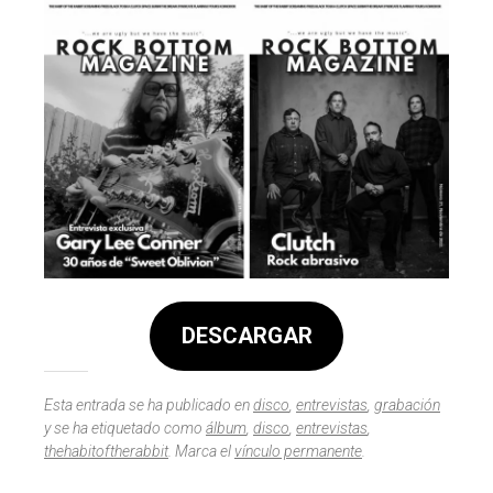
DESCARGAR
Esta entrada se ha publicado en
disco
,
entrevistas
,
grabación
y se ha etiquetado como
álbum
,
disco
,
entrevistas
,
thehabitoftherabbit
. Marca el
vínculo permanente
.