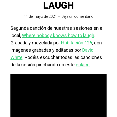
LAUGH
11 de mayo de 2021
—
Deja un comentario
Segunda canción de nuestras sesiones en el
local,
Where nobody knows how to laugh
.
Grabada y mezclada por
Habitación 126
, con
imágenes grabadas y editadas por
David
White
. Podéis escuchar todas las canciones
de la sesión pinchando en este
enlace
.