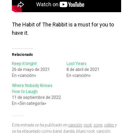
The Habit of The Rabbit is a must for you to
have it.
Relacionado
Keep it bright
Lost Years
26 de mayo de 2021
8 de abril de 2021
En «canción»
En «canción»
Where Nobody Knows
How to Laugh
11 de septiembre de 2022
En «Sin categoría»
Esta entrada se ha publicado en
canción
,
rock
,
song
,
vídeo
y
se ha etiquetado como
band
,
banda
,
blues rock
,
canción
,