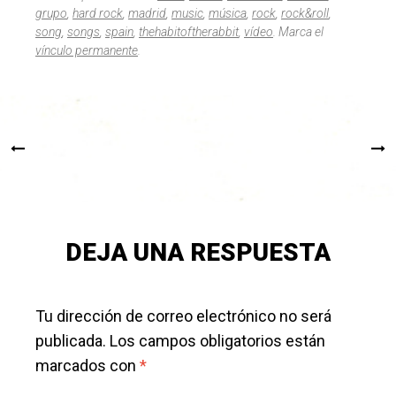
grupo
,
hard rock
,
madrid
,
music
,
música
,
rock
,
rock&roll
,
song
,
songs
,
spain
,
thehabitoftherabbit
,
vídeo
. Marca el
vínculo permanente
.
Navegador
«
SIGU
de
ENTRADA
ENT
artículos
ANTERIOR
»
DEJA UNA RESPUESTA
Tu dirección de correo electrónico no será
publicada.
Los campos obligatorios están
marcados con
*