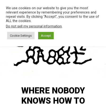
SALTAR
Men
We use cookies on our website to give you the most
AL
relevant experience by remembering your preferences and
CONTENIDO.
repeat visits. By clicking “Accept”, you consent to the use of
ALL the cookies.
THE
Banda
Do not sell my personal information
.
de
HABIT
Rock
Cookie Settings
Accept
de
Madrid
OF THE
RABBIT
WHERE NOBODY
KNOWS HOW TO