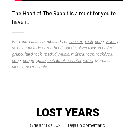
The Habit of The Rabbit is a must for you to
have it.
Esta entrada se ha publicado en
canción
,
rock
,
song
,
vídeo
y
se ha etiquetado como
band
,
banda
,
blues rock
,
canción
,
grupo
,
hard rock
,
madrid
,
music
,
música
,
rock
,
rock&roll
,
song
,
songs
,
spain
,
thehabitoftherabbit
,
vídeo
. Marca el
vínculo permanente
.
LOST YEARS
8 de abril de 2021
—
Deja un comentario