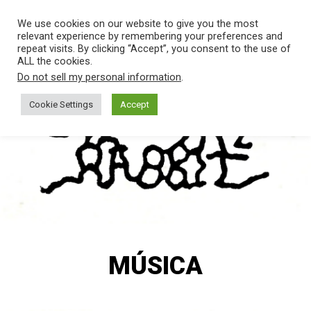
SALTAR
Men
We use cookies on our website to give you the most
AL
relevant experience by remembering your preferences and
CONTENIDO.
repeat visits. By clicking “Accept”, you consent to the use of
ALL the cookies.
THE
Banda
Do not sell my personal information
.
de
HABIT
Rock
Cookie Settings
Accept
de
Madrid
OF THE
RABBIT
MÚSICA