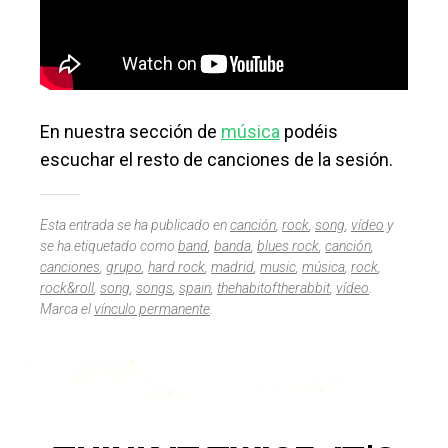
En nuestra sección de
música
podéis
escuchar el resto de canciones de la sesión.
Esta entrada se ha publicado en
canción
,
rock
,
song
,
vídeo
y
se ha etiquetado como
band
,
banda
,
blues rock
,
canción
,
canciones
,
grupo
,
hard rock
,
madrid
,
music
,
música
,
rock
,
rock&roll
,
song
,
songs
,
spain
,
thehabitoftherabbit
,
vídeo
.
Marca el
vínculo permanente
.