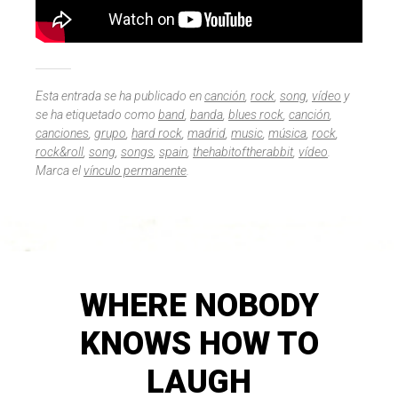
Esta entrada se ha publicado en
canción
,
rock
,
song
,
vídeo
y
se ha etiquetado como
band
,
banda
,
blues rock
,
canción
,
canciones
,
grupo
,
hard rock
,
madrid
,
music
,
música
,
rock
,
rock&roll
,
song
,
songs
,
spain
,
thehabitoftherabbit
,
vídeo
.
Marca el
vínculo permanente
.
WHERE NOBODY
KNOWS HOW TO
LAUGH