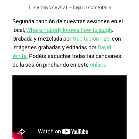
11 de mayo de 2021
—
Deja un comentario
Segunda canción de nuestras sesiones en el
local,
Where nobody knows how to laugh
.
Grabada y mezclada por
Habitación 126
, con
imágenes grabadas y editadas por
David
White
. Podéis escuchar todas las canciones
de la sesión pinchando en este
enlace
.