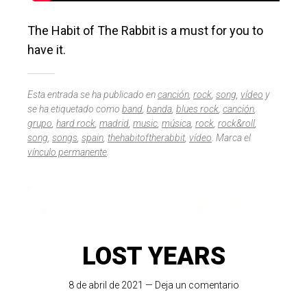
The Habit of The Rabbit is a must for you to
have it.
Esta entrada se ha publicado en
canción
,
rock
,
song
,
vídeo
y
se ha etiquetado como
band
,
banda
,
blues rock
,
canción
,
grupo
,
hard rock
,
madrid
,
music
,
música
,
rock
,
rock&roll
,
song
,
songs
,
spain
,
thehabitoftherabbit
,
vídeo
. Marca el
vínculo permanente
.
LOST YEARS
8 de abril de 2021
—
Deja un comentario