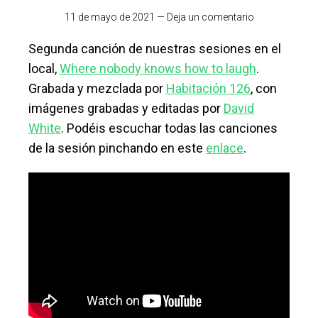
11 de mayo de 2021
—
Deja un comentario
Segunda canción de nuestras sesiones en el
local,
Where nobody knows how to laugh
.
Grabada y mezclada por
Habitación 126
, con
imágenes grabadas y editadas por
David
White
. Podéis escuchar todas las canciones
de la sesión pinchando en este
enlace
.