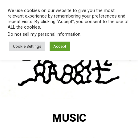
SALTAR
Men
We use cookies on our website to give you the most
AL
relevant experience by remembering your preferences and
CONTENIDO.
repeat visits. By clicking “Accept”, you consent to the use of
ALL the cookies.
THE
Banda
Do not sell my personal information
.
de
HABIT
Rock
Cookie Settings
Accept
de
Madrid
OF THE
RABBIT
MUSIC