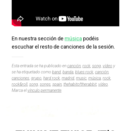
En nuestra sección de
música
podéis
escuchar el resto de canciones de la sesión.
Esta entrada se ha publicado en
canción
,
rock
,
song
,
vídeo
y
se ha etiquetado como
band
,
banda
,
blues rock
,
canción
,
canciones
,
grupo
,
hard rock
,
madrid
,
music
,
música
,
rock
,
rock&roll
,
song
,
songs
,
spain
,
thehabitoftherabbit
,
vídeo
.
Marca el
vínculo permanente
.