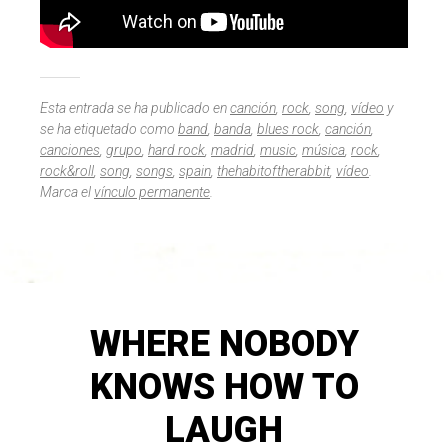
Esta entrada se ha publicado en
canción
,
rock
,
song
,
vídeo
y
se ha etiquetado como
band
,
banda
,
blues rock
,
canción
,
canciones
,
grupo
,
hard rock
,
madrid
,
music
,
música
,
rock
,
rock&roll
,
song
,
songs
,
spain
,
thehabitoftherabbit
,
vídeo
.
Marca el
vínculo permanente
.
WHERE NOBODY
KNOWS HOW TO
LAUGH