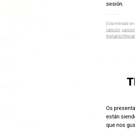
sesión.
Esta entrada se
canción
,
cancio
thehabitoftherab
T
Os presen
están siendo
que nos gust