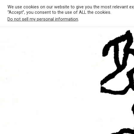
SALTAR
Twitter
Facebook
Instagram
YouTube
SoundCloud
Spotify
iTunes
Campamento
Correo
We use cookies on our website to give you the most relevant exp
AL
“Accept”, you consent to the use of ALL the cookies.
CONTENIDO.
de
Do not sell my personal information
.
música