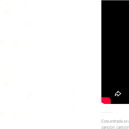
Esta entrada se
canción
,
cancio