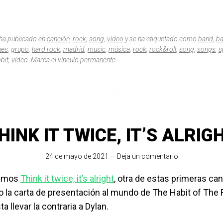
 ha publicado en
canción
,
rock
,
song
,
vídeo
y se ha etiquetado como
band
,
b
nes
,
grupo
,
hard rock
,
madrid
,
music
,
música
,
rock
,
rock&roll
,
song
,
songs
,
s
bit
,
vídeo
. Marca el
vínculo permanente
.
HINK IT TWICE, IT’S ALRIG
24 de mayo de 2021
—
Deja un comentario
tamos
Think it twice, it’s alright
, otra de estas primeras ca
 la carta de presentación al mundo de The Habit of The R
a llevar la contraria a Dylan.