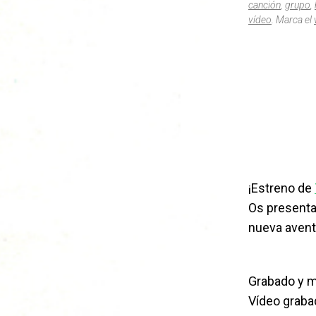
canción
,
grupo
,
vídeo
. Marca el
¡Estreno de
Os presenta
nueva avent
Grabado y 
Vídeo graba