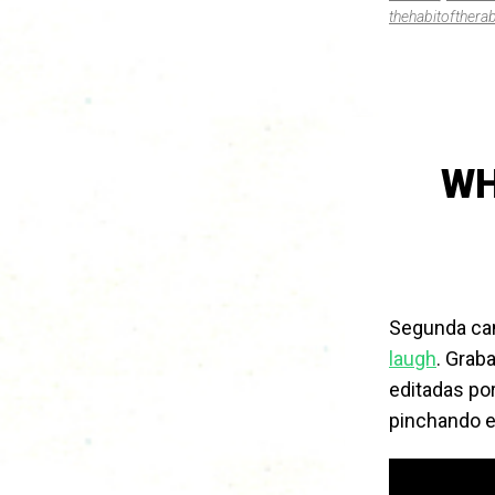
thehabitoftherab
WH
Segunda can
laugh
. Grab
editadas po
pinchando 