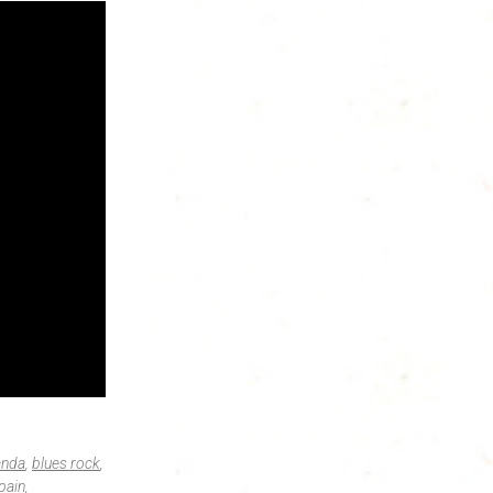
anda
,
blues rock
,
pain
,