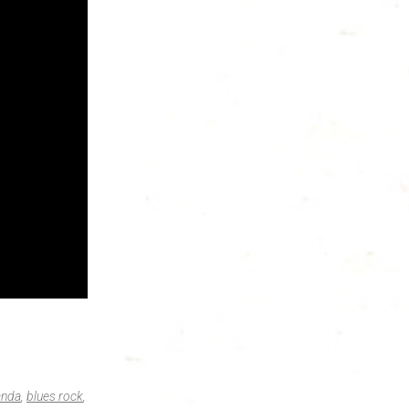
anda
,
blues rock
,