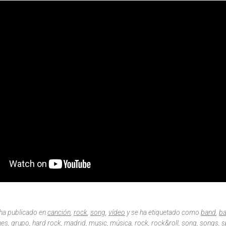
 ha publicado en
canción
,
rock
,
song
,
vídeo
y se ha etiquetado como
band
,
b
nes
,
grupo
,
hard rock
,
madrid
,
music
,
música
,
rock
,
rock&roll
,
song
,
songs
,
s