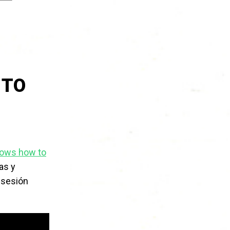
 TO
ows how to
as y
 sesión