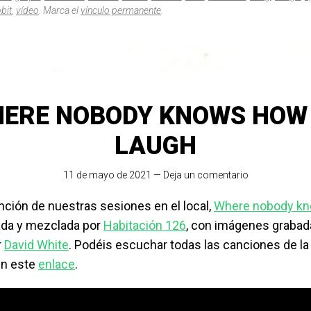
bit
,
vídeo
. Marca el
vínculo permanente
.
ERE NOBODY KNOWS HOW
LAUGH
11 de mayo de 2021
—
Deja un comentario
ción de nuestras sesiones en el local,
Where nobody kn
ada y mezclada por
Habitación 126
, con imágenes grabad
r
David White
. Podéis escuchar todas las canciones de la
en este
enlace
.