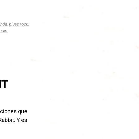
anda
,
blues rock
,
pain
,
HT
nciones que
abbit. Y es