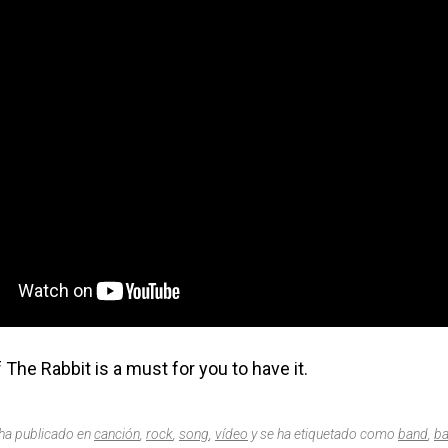
 The Rabbit is a must for you to have it.
 ha publicado en
canción
,
rock
,
song
,
vídeo
y se ha etiquetado como
band
,
b