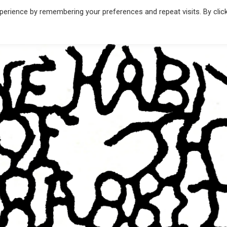
erience by remembering your preferences and repeat visits. By clic
THE
Banda
de
HABIT
Rock
de
Madrid
OF THE
RABBIT