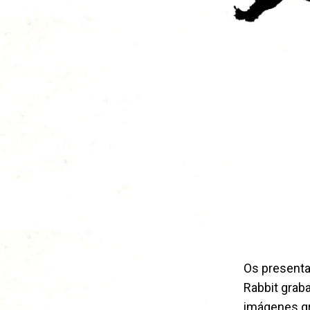
Os presen
Rabbit grab
imágenes gr