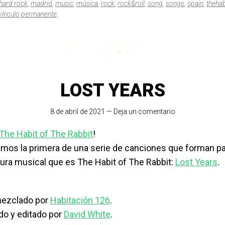
hard rock
,
madrid
,
music
,
música
,
rock
,
rock&roll
,
song
,
songs
,
spain
,
thehab
vínculo permanente
.
LOST YEARS
8 de abril de 2021
—
Deja un comentario
The Habit of The Rabbit
!
mos la primera de una serie de canciones que forman pa
ura musical que es The Habit of The Rabbit:
Lost Years
.
mezclado por
Habitación 126
.
do y editado por
David White
.